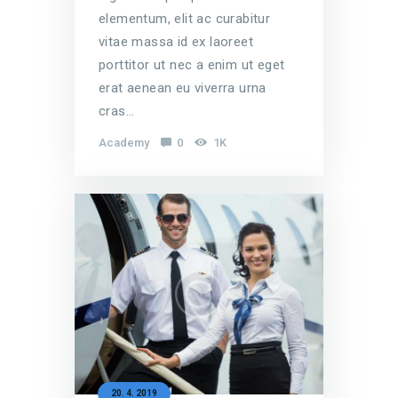
elementum, elit ac curabitur
vitae massa id ex laoreet
porttitor ut nec a enim ut eget
erat aenean eu viverra urna
cras…
Academy
0
1K
20. 4. 2019