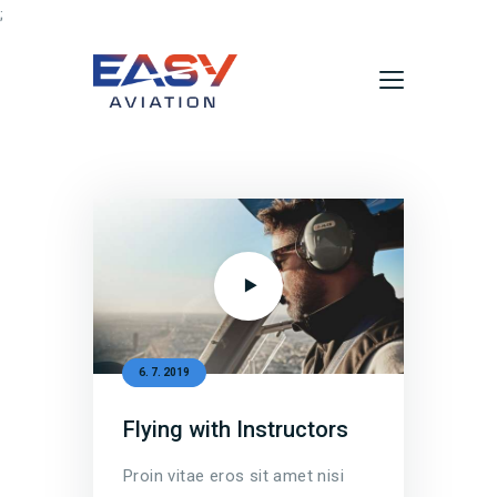
;
Domů
Aktuality
O nás
Údržba vrtulníků
Služby
Kontakty
6. 7. 2019
Flying with Instructors
Proin vitae eros sit amet nisi