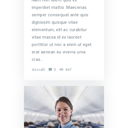
Nam non libero quis ex
imperdiet mattis. Maecenas
semper consequat ante quis
dignissim quisque vitae
elementum, elit ac curabitur
vitae massa id ex laoreet
porttitor ut nec a enim ut eget
erat aenean eu viverra urna
cras…
Aircraft
0
847