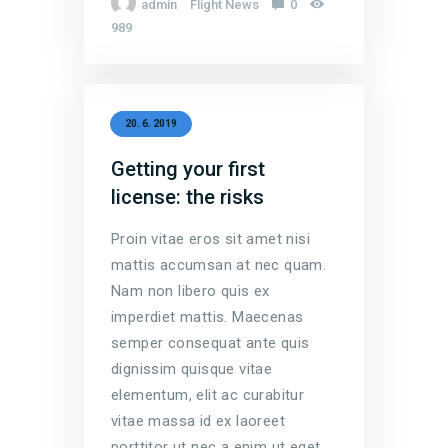
admin
Flight News
0
989
20. 6. 2019
Getting your first
license: the risks
Proin vitae eros sit amet nisi
mattis accumsan at nec quam.
Nam non libero quis ex
imperdiet mattis. Maecenas
semper consequat ante quis
dignissim quisque vitae
elementum, elit ac curabitur
vitae massa id ex laoreet
porttitor ut nec a enim ut eget