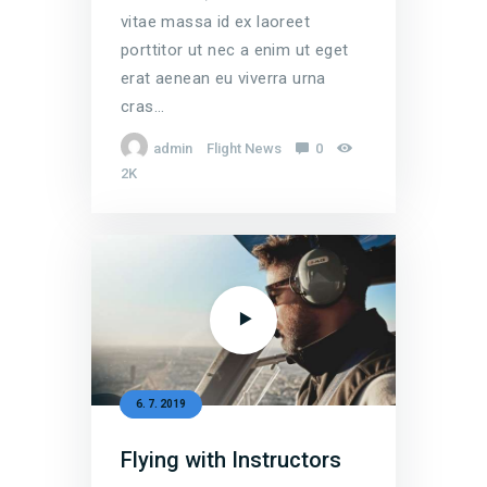
vitae massa id ex laoreet
porttitor ut nec a enim ut eget
erat aenean eu viverra urna
cras…
admin
Flight News
0
2K
6. 7. 2019
Flying with Instructors