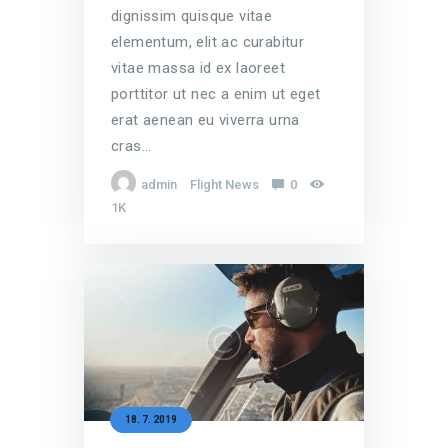
dignissim quisque vitae
elementum, elit ac curabitur
vitae massa id ex laoreet
porttitor ut nec a enim ut eget
erat aenean eu viverra urna
cras…
admin
Flight News
0
1K
18. 7. 2019