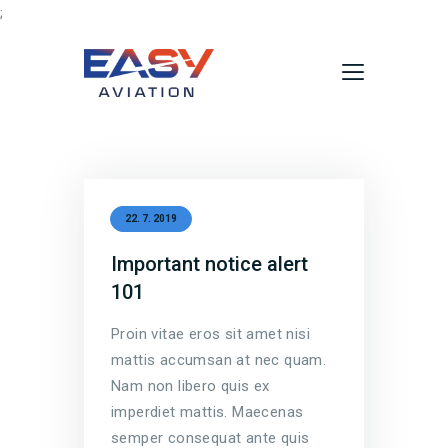
;
Domů
Aktuality
O nás
22. 7. 2019
Údržba vrtulníků
Important notice alert
Služby
101
Kontakty
Proin vitae eros sit amet nisi
mattis accumsan at nec quam.
Nam non libero quis ex
imperdiet mattis. Maecenas
semper consequat ante quis